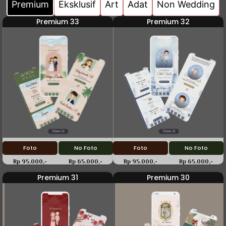
Premium
Eksklusif
Art
Adat
Non Wedding
Premium 33
Premium 32
Foto
No Foto
Foto
No Foto
Rp 95.000,-
Rp 65.000,-
Rp 95.000,-
Rp 65.000,-
Premium 31
Premium 30