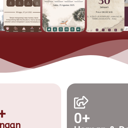
+
0
+
ngan