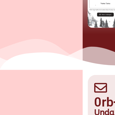
0
rb
Unda