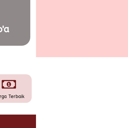
'a
rga Terbaik