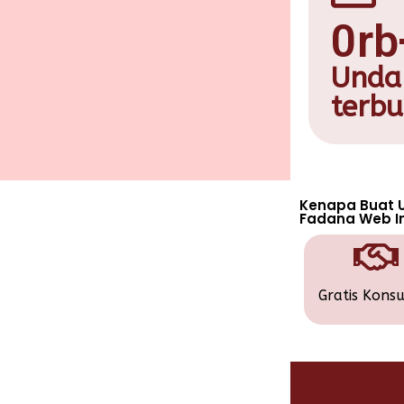
0
rb
Unda
terbu
Kenapa Buat 
Fadana Web In
Gratis Konsu