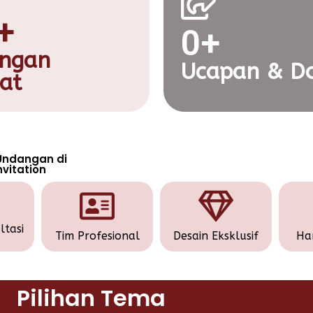
+
0
+
ngan
Ucapan & Do
at
Undangan di
vitation
ltasi
Tim Profesional
Desain Eksklusif
Ha
Pilihan Tema